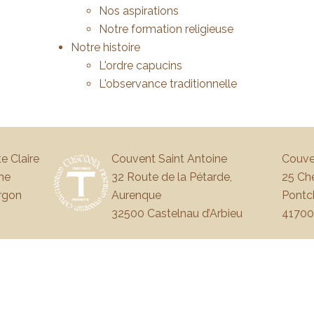
Nos aspirations
Notre formation religieuse
Notre histoire
L'ordre capucins
L'observance traditionnelle
e Claire
Couvent Saint Antoine
Couve
ne
32 Route de la Pétarde,
25 Che
rgon
Aurenque
Pontc
32500 Castelnau d’Arbieu
41700