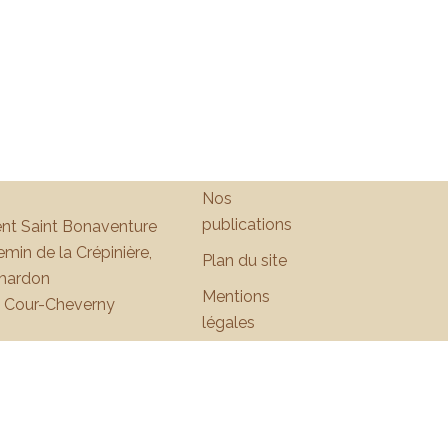
Nos
publications
nt Saint Bonaventure
min de la Crépinière,
Plan du site
hardon
Mentions
 Cour-Cheverny
légales