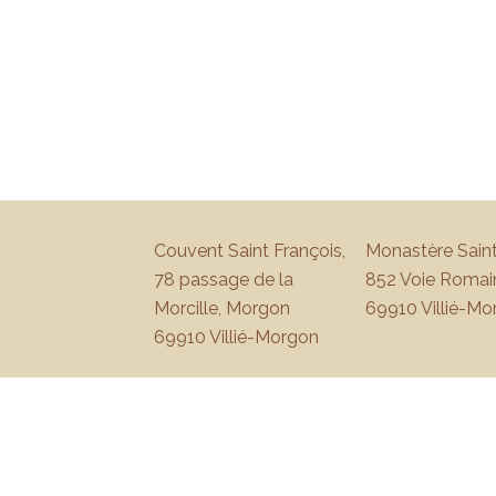
Couvent Saint François,
Monastère Saint
78 passage de la
852 Voie Romai
Morcille, Morgon
69910 Villié-Mo
69910 Villié-Morgon